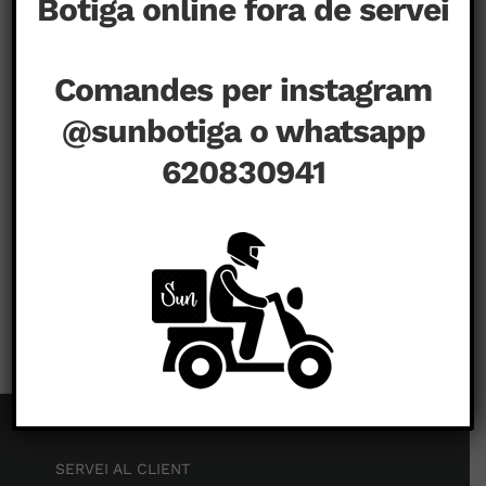
Botiga online fora de servei
Comandes per instagram
@sunbotiga o whatsapp
620830941
a
agost 23rd, 2020
|
Comentaris tancats
SERVEI AL CLIENT