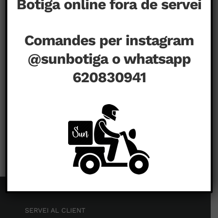
Botiga online fora de servei
Comandes per instagram
@sunbotiga o whatsapp
620830941
a
agost 23rd, 2020
|
Comentaris tancats
SERVEI AL CLIENT