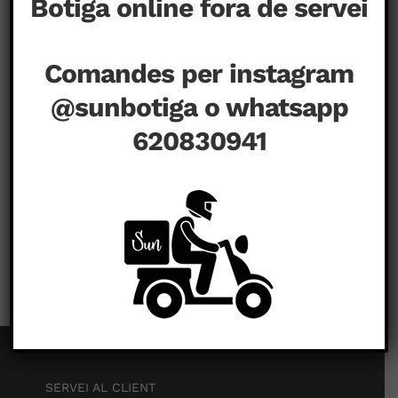
Botiga online fora de servei
Comandes per instagram
@sunbotiga o whatsapp
620830941
a
agost 24th, 2020
|
Comentaris tancats
SERVEI AL CLIENT