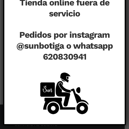
Tienda online fuera de
servicio
Pedidos por instagram
@sunbotiga o whatsapp
620830941
en
agosto 26th, 2020
|
Comentarios desactivados
SERVICIO AL CLIENTE