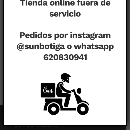
Tienda online fuera de
servicio
Pedidos por instagram
@sunbotiga o whatsapp
620830941
en
agosto 27th, 2020
|
Comentarios desactivados
SERVICIO AL CLIENTE