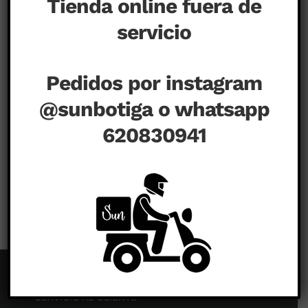
Tienda online fuera de
servicio
Pedidos por instagram
@sunbotiga o whatsapp
620830941
en
agosto 31st, 2020
|
Comentarios desactivados
SERVICIO AL CLIENTE