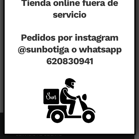
Tienda online fuera de
servicio
Pedidos por instagram
@sunbotiga o whatsapp
620830941
en
agosto 31st, 2020
|
Comentarios desactivados
SERVICIO AL CLIENTE