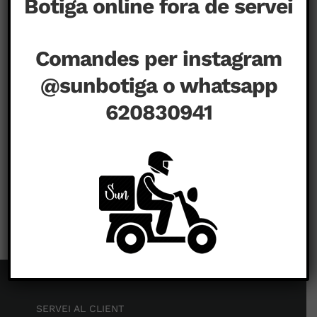
Botiga online fora de servei
Comandes per instagram
@sunbotiga o whatsapp
620830941
a
setembre 1st, 2020
|
Comentaris tancats
SERVEI AL CLIENT