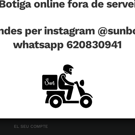
Botiga online fora de serve
des per instagram @sunbo
whatsapp 620830941
EL SEU COMPTE