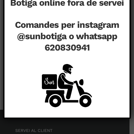
Botiga online fora de servei
Comandes per instagram
@sunbotiga o whatsapp
620830941
a
setembre 1st, 2020
|
Comentaris tancats
SERVEI AL CLIENT