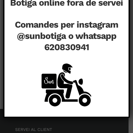
Botiga online fora de servei
Comandes per instagram
@sunbotiga o whatsapp
620830941
a
setembre 1st, 2020
|
Comentaris tancats
SERVEI AL CLIENT