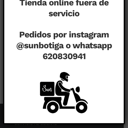
Tienda online fuera de
servicio
Pedidos por instagram
@sunbotiga o whatsapp
620830941
en
septiembre 1st, 2020
|
Comentarios desactivados
SERVICIO AL CLIENTE