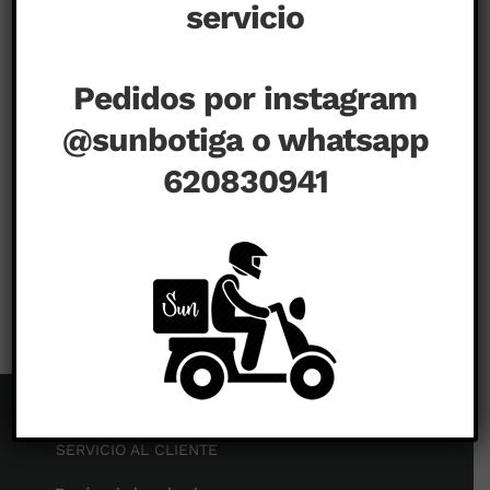
servicio
Pedidos por instagram
00:00
00:26
@sunbotiga o whatsapp
620830941
en
septiembre 1st, 2020
|
Comentarios desactivados
IMG_9339
SERVICIO AL CLIENTE