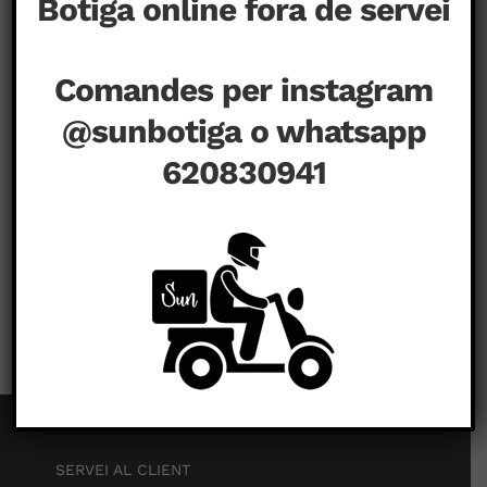
Botiga online fora de servei
Comandes per instagram
@sunbotiga o whatsapp
620830941
a
setembre 1st, 2020
|
Comentaris tancats
SERVEI AL CLIENT