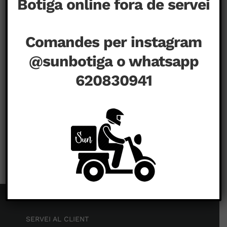
Botiga online fora de servei
Comandes per instagram
@sunbotiga o whatsapp
620830941
a
setembre 1st, 2020
|
Comentaris tancats
SERVEI AL CLIENT