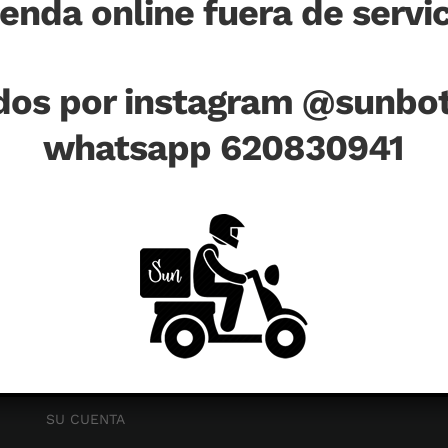
ienda online fuera de servic
dos por instagram @sunbot
whatsapp 620830941
SU CUENTA