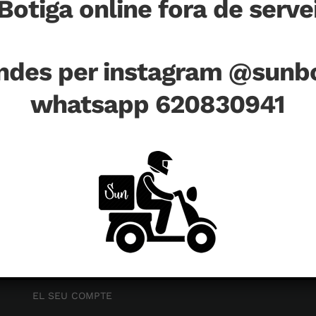
Botiga online fora de serve
des per instagram @sunbo
whatsapp 620830941
EL SEU COMPTE