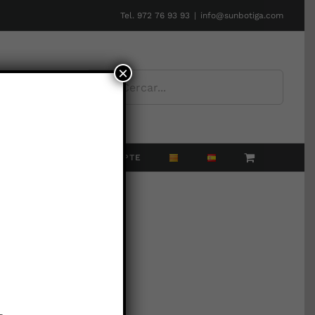
Tel. 972 76 93 93
|
info@sunbotiga.com
×
Cerca
…
NTACTE
EL MEU COMPTE