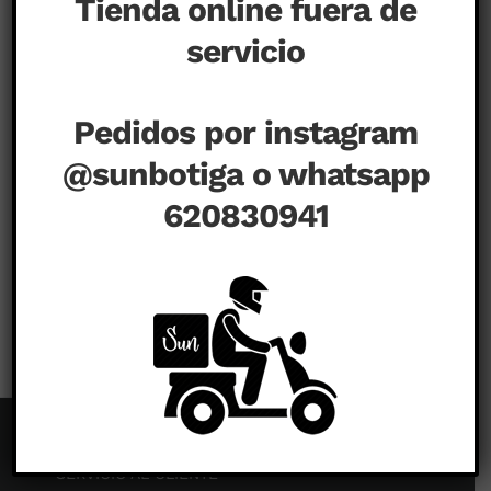
Tienda online fuera de
servicio
Pedidos por instagram
@sunbotiga o whatsapp
620830941
en
noviembre 5th, 2020
|
Comentarios desactivados
SERVICIO AL CLIENTE