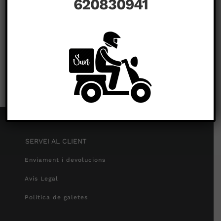
620830941
a
novembre 25th, 2020
|
Comentaris tancats
SERVEI AL CLIENT
Enviament i devolucions
Avís Legal
Política de galetes