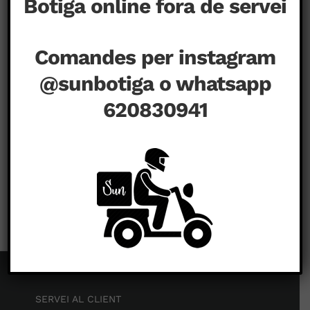
Botiga online fora de servei
Comandes per instagram
@sunbotiga o whatsapp
620830941
a
novembre 26th, 2020
|
Comentaris tancats
SERVEI AL CLIENT