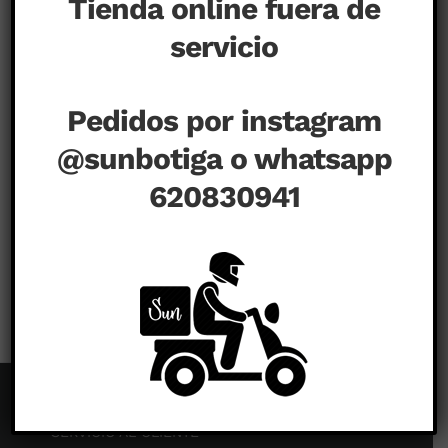
Tienda online fuera de
servicio
Pedidos por instagram
@sunbotiga o whatsapp
620830941
en
noviembre 17th, 2022
|
Comentarios desactivados
CONILL
SERVICIO AL CLIENTE