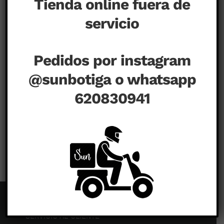
Tienda online fuera de
servicio
Pedidos por instagram
@sunbotiga o whatsapp
620830941
en
noviembre 17th, 2022
|
Comentarios desactivados
CONILL
NIT
SERVICIO AL CLIENTE