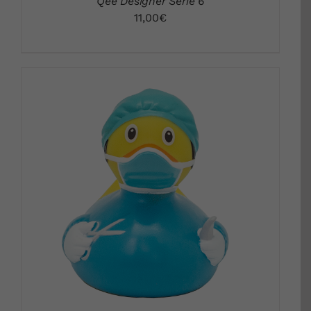
Qee Designer Serie 6
11,00
€
DETALLS