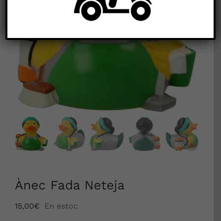


Ànec Fada Neteja
15,00
€
En estoc