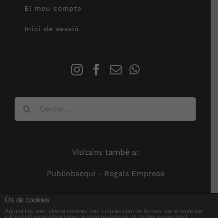
El meu compte
Inici de sessió
Cerca
…
Visita'ns també a:
Publiobsequi - Regals Empresa
Ús de cookies
Aquest lloc web utilitza cookies, tant pròpies com de tercers, per a recopilar
informació estadística sobre la seva navegació. Si continua navegant,