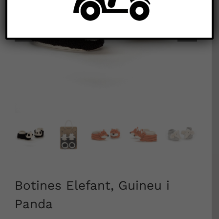


Botines Elefant, Guineu i
Panda