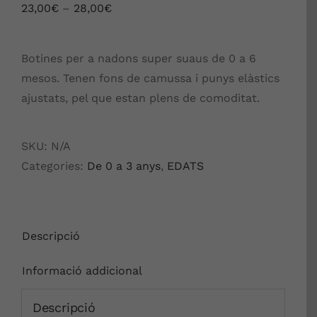
23,00
€
–
28,00
€
Botines per a nadons super suaus de 0 a 6
mesos. Tenen fons de camussa i punys elàstics
ajustats, pel que estan plens de comoditat.
SKU:
N/A
Categories:
De 0 a 3 anys
,
EDATS
Descripció
Informació addicional
Descripció