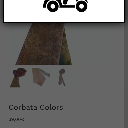


Corbata Colors
39,00
€