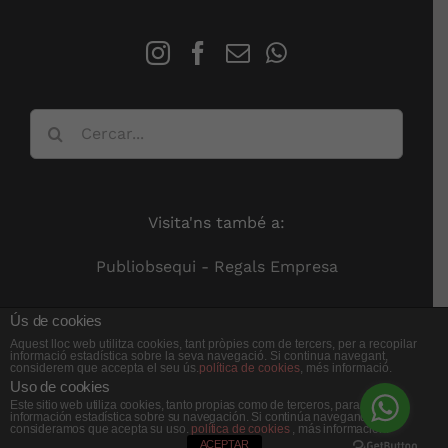
Cerca
…
Visita'ns també a:
Publiobsequi - Regals Empresa
Ús de cookies
Aquest lloc web utilitza cookies, tant pròpies com de tercers, per a recopilar
informació estadística sobre la seva navegació. Si continua navegant,
considerem que accepta el seu ús.
política de cookies
, més informació.
Uso de cookies
Este sitio web utiliza cookies, tanto propias como de terceros, para recopilar
información estadística sobre su navegación. Si continúa navegando,
© Copyright 2012 -
2026 |
Sun Botiga
| Tots els drets reservats
consideramos que acepta su uso.
política de cookies
, más información.
ACEPTAR