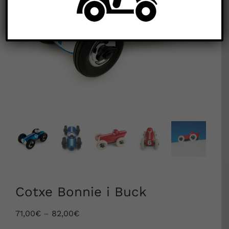


Cotxe Bonnie i Buck
71,00
€
–
82,00
€