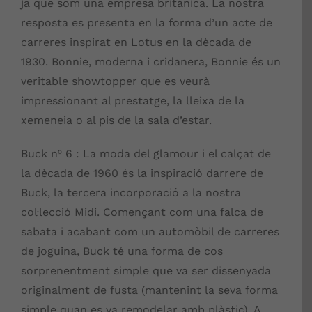
ja que som una empresa britànica. La nostra
resposta es presenta en la forma d’un acte de
carreres inspirat en Lotus en la dècada de
1930.
Bonnie, moderna i cridanera, Bonnie és un
veritable showtopper que es veurà
impressionant al prestatge, la lleixa de la
xemeneia o al pis de la sala d’estar.
Buck nº 6 : La moda del glamour i el calçat de
la dècada de 1960 és la inspiració darrere de
Buck, la tercera incorporació a la nostra
col·lecció Midi. Començant com una falca de
sabata i acabant com un automòbil de carreres
de joguina, Buck té una forma de cos
sorprenentment simple que va ser dissenyada
originalment de fusta (mantenint la seva forma
simple quan es va remodelar amb plàstic). A