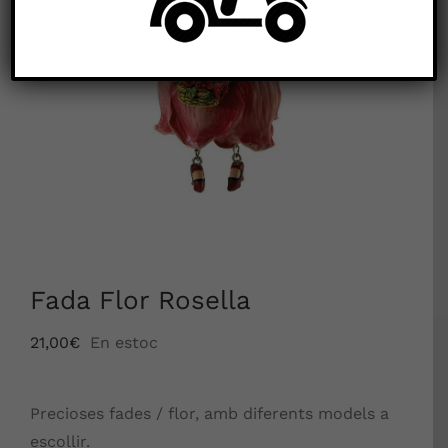
Fada Flor Rosella
21,00
€
En estoc
Precioses fades / flor, amb diferents models a
escollir.