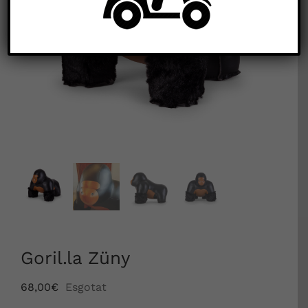


Goril.la Züny
68,00
€
Esgotat