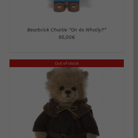
Bearbrick Charlie “On és Whally?”
95,00
€
Out of stock
DETALLS