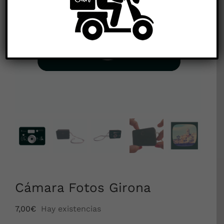


Cámara Fotos Girona
7,00
€
Hay existencias