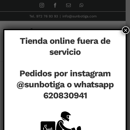
Skip
Instagram
Facebook
Correo
WhatsApp
electrónico
to
Tel. 972 76 93 93
|
info@sunbotiga.com
content
×
Tienda online fuera de
servicio
Inicio
DIFFERENT
Girona cast
Cámara Fotos Girona
Pedidos por instagram
@sunbotiga o whatsapp
620830941