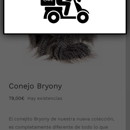
Conejo Bryony
79,00
€
Hay existencias
El conejito Bryony de nuestra nueva colección,
es completamente diferente de todo lo que