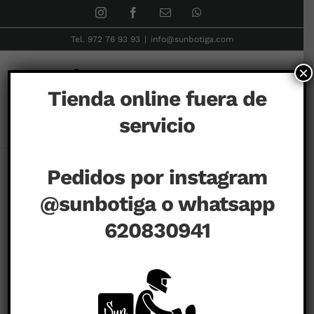
Skip
Instagram
Facebook
Correo
WhatsApp
electrónico
to
Tel. 972 76 93 93
|
info@sunbotiga.com
content
×
Tienda online fuera de
servicio
Inicio
PELUCHES
Charlie Bears
Conejo Bryony
Pedidos por instagram
@sunbotiga o whatsapp
620830941