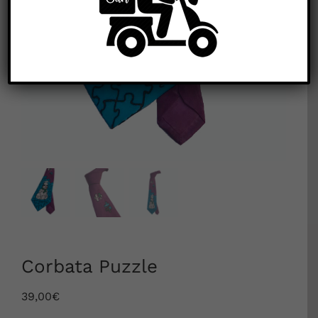


Corbata Puzzle
39,00
€