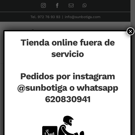
Skip
Instagram
Facebook
Correo
WhatsApp
electrónico
to
Tel. 972 76 93 93
|
info@sunbotiga.com
content
×
Tienda online fuera de
servicio
Inicio
DIFFERENT
Corbatas
Corbata Puzzle
Pedidos por instagram
@sunbotiga o whatsapp
620830941