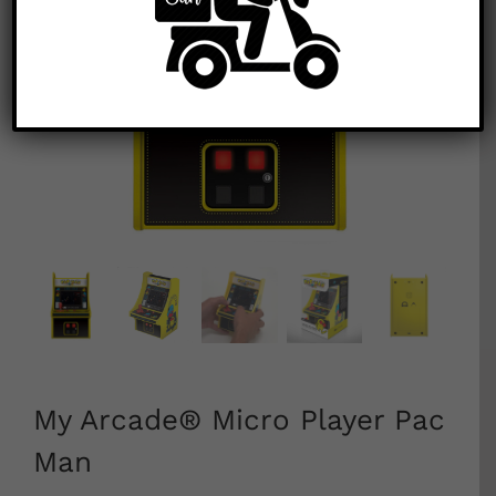


My Arcade® Micro Player Pac
Man