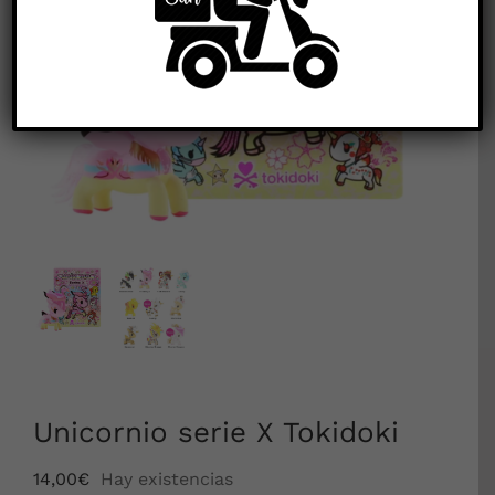


Unicornio serie X Tokidoki
14,00
€
Hay existencias