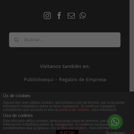
Buscar:
Visitanos también en:
Publiobsequi - Regalos de Empresa
Ús de cookies
Aquest lloc web utilitza cookies, tant pròpies com de tercers, per a recopilar
informació estadística sobre la seva navegació. Si continua navegant,
considerem que accepta el seu ús.
política de cookies
, més informació.
Uso de cookies
Este sitio web utiliza cookies, tanto propias como de terceros, para recopilar
información estadística sobre su navegación. Si continúa navegando,
© Copyright 2012 -
2026 |
Sun Botiga
| Tots els drets reservats
consideramos que acepta su uso.
política de cookies
, más información.
ACEPTAR