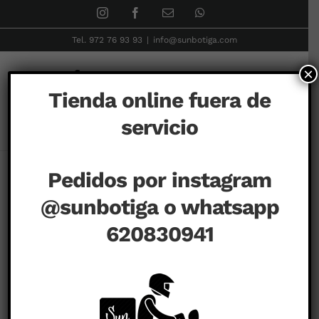
Skip
Instagram
Facebook
Correo
WhatsApp
electrónico
to
Tel. 972 76 93 93
|
info@sunbotiga.com
content
×
Tienda online fuera de
servicio
Inicio
COLECCIONES
Unicornio serie X Tokidoki
Pedidos por instagram
@sunbotiga o whatsapp
620830941