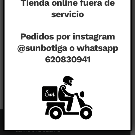
Tienda online fuera de
servicio
Pedidos por instagram
@sunbotiga o whatsapp
620830941
en
agosto 31st, 2020
|
Comentarios desactivados
SERVICIO AL CLIENTE