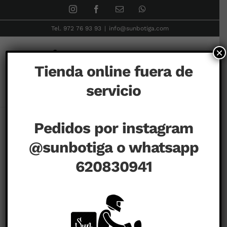
Skip
Instagram
Facebook
Correo
WhatsApp
electrónico
to
Tel. 972 76 93 93
|
info@sunbotiga.com
content
×
Tienda online fuera de
servicio
Inicio
COLECCIONES
Patos
Ànec Sirena
Pedidos por instagram
@sunbotiga o whatsapp
620830941