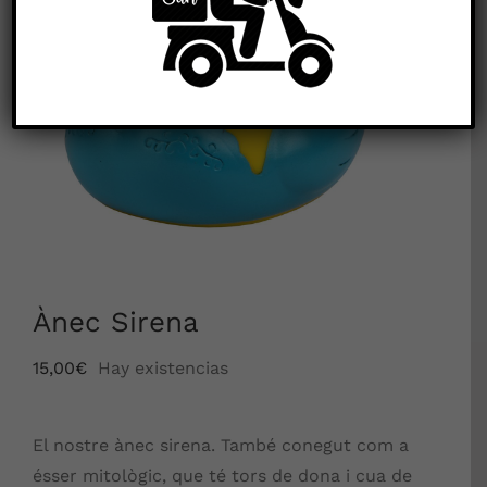
Ànec Sirena
15,00
€
Hay existencias
El nostre ànec sirena. També conegut com a
ésser mitològic, que té tors de dona i cua de